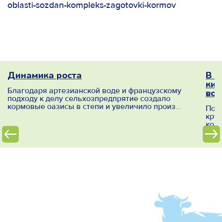
oblasti-sozdan-kompleks-zagotovki-kormov
ое
Динамика роста
В п
кил
Благодаря артезианской воде и французскому
вос
подходу к делу сельхозпредпрятие создало
кормовые оазисы в степи и увеличило произ...
ыл
Почт
кру
комп