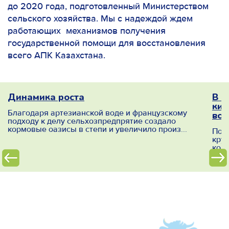
до 2020 года, подготовленный Министерством
сельского хозяйства. Мы с надеждой ждем
работающих механизмов получения
государственной помощи для восстановления
всего АПК Казахстана.
ое
Динамика роста
В п
кил
Благодаря артезианской воде и французскому
вос
подходу к делу сельхозпредпрятие создало
кормовые оазисы в степи и увеличило произ...
ыл
Почт
кру
комп