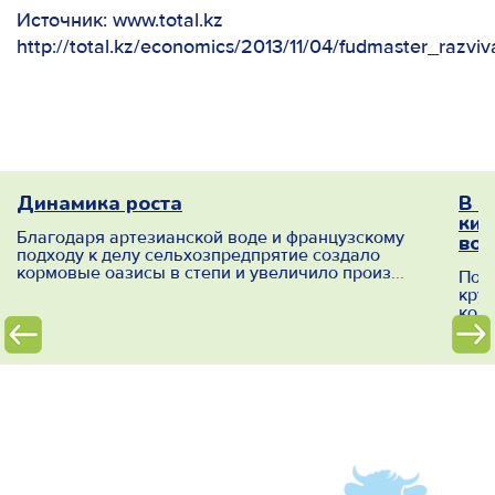
Источник: www.total.kz
http://total.kz/economics/2013/11/04/fudmaster_razv
ое
Динамика роста
В п
кил
Благодаря артезианской воде и французскому
вос
подходу к делу сельхозпредпрятие создало
кормовые оазисы в степи и увеличило произ...
ыл
Почт
кру
комп