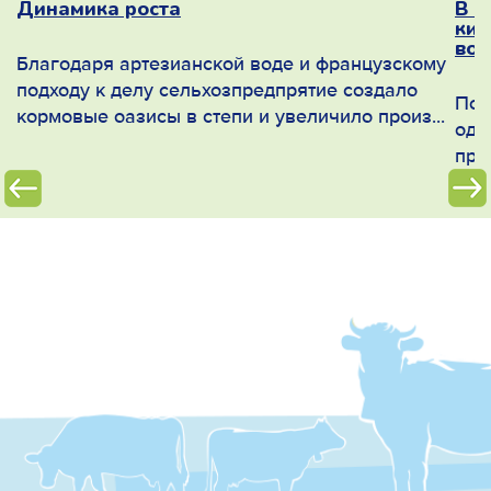
ое
Динамика роста
В п
кил
вос
Благодаря артезианской воде и французскому
подходу к делу сельхозпредпрятие создало
Поч
кормовые оазисы в степи и увеличило произ...
л
оди
про