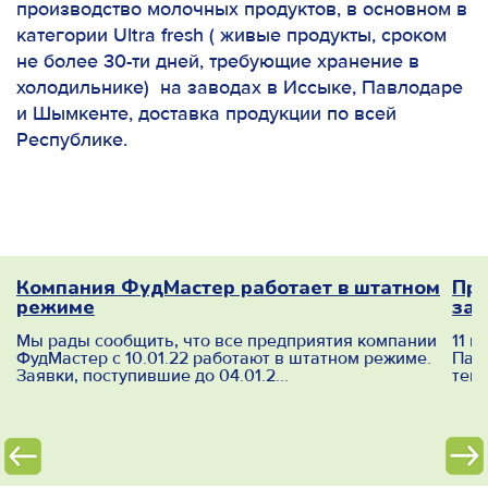
производство молочных продуктов, в основном в
категории Ultra fresh ( живые продукты, сроком
не более 30-ти дней, требующие хранение в
холодильнике) на заводах в Иссыке, Павлодаре
и Шымкенте, доставка продукции по всей
Республике.
 о
Компания ФудМастер работает в штатном
Про
режиме
заг
им
Мы рады сообщить, что все предприятия компании
11 и
ФудМастер с 10.01.22 работают в штатном режиме.
Пав
Заявки, поступившие до 04.01.2...
темп
)