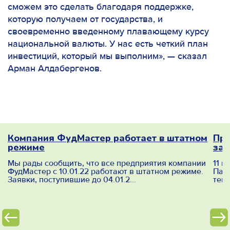
сможем это сделать благодаря поддержке,
которую получаем от государства, и
своевременно введенному плавающему курсу
национальной валюты. У нас есть четкий план
инвестиций, который мы выполним»,
— сказал
Арман Алдабергенов.
 о
Компания ФудМастер работает в штатном
Про
режиме
заг
им
Мы рады сообщить, что все предприятия компании
11 и
ФудМастер с 10.01.22 работают в штатном режиме.
Пав
Заявки, поступившие до 04.01.2...
темп
)